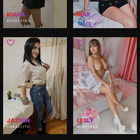
KIARA
MAR
RECOLETA
PALERMO
JAZMÍN
LESLY
CABALLITO
MARTINEZ