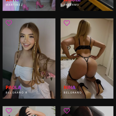
MARTINEZ
PALERMO
PAOLA
NINA
BELGRANO R
BELGRANO