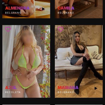
ALMENDRA
CAMILA
BELGRANO
BELGRANO
AZUL
MARIANA
RECOLETA
BELGRANO