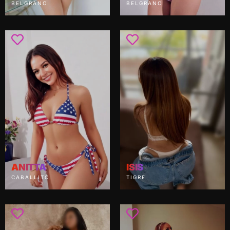
BELGRANO
BELGRANO
ANITTA
ISIS
CABALLITO
TIGRE