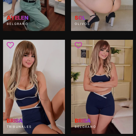
AYELEN
SOL
BELGRANO
OLIVOS
BRISA
BRISA
TRIBUNALES
BELGRANO