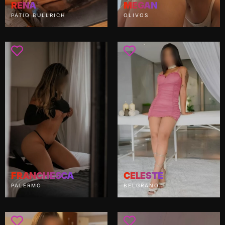
RENA
MEGAN
PATIO BULLRICH
OLIVOS
FRANCHESCA
CELESTE
PALERMO
BELGRANO