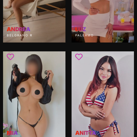
ANDREA
LUZ
BELGRANO R
PALERMO
MIA
ANITTA