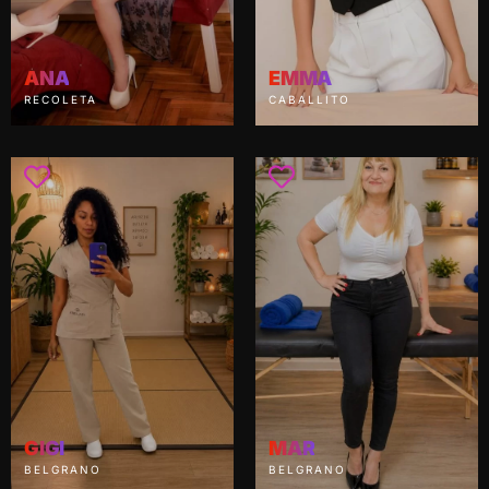
ANA
EMMA
RECOLETA
CABALLITO
GIGI
MAR
BELGRANO
BELGRANO