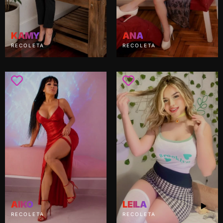
KAMY
ANA
RECOLETA
RECOLETA
AIKO
LEILA
RECOLETA
RECOLETA