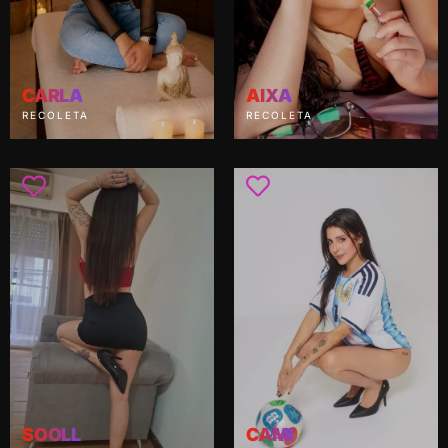
CARLA
AIXA
RECOLETA
RECOLETA
SOOLL
CAMI