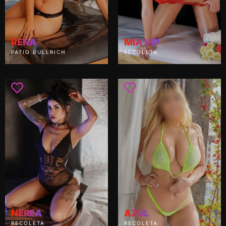
RENA
MIA VIP
PATIO BULLRICH
RECOLETA
NEREA
AZUL
RECOLETA
RECOLETA