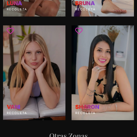
LUNA
BRUNA
RECOLETA
RECOLETA
VANI
SHARON
RECOLETA
RECOLETA
Otras Zonas