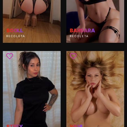
SOOLL
BARBARA
RECOLETA
RECOLETA
STEFY
VANI