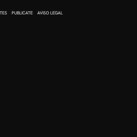
TES
PUBLICATE
AVISO LEGAL
cas aplicadas a sus gustos y
 y wifi.