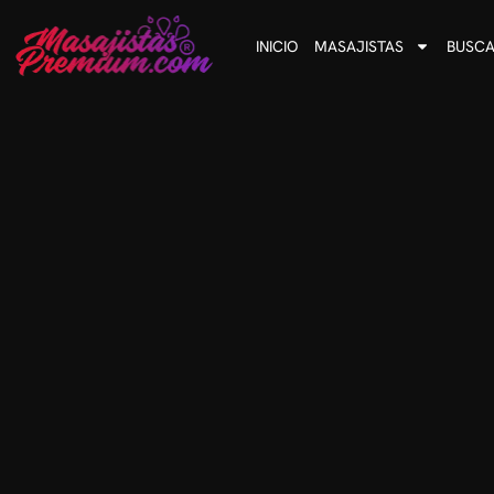
INICIO
MASAJISTAS
BUSCA
Mi servicio es de primer nivel, orientado para caballero
Trabajo sola en mi departamento don