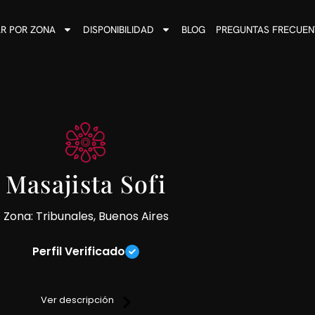
R POR ZONA
DISPONIBILIDAD
BLOG
PREGUNTAS FRECUEN
Masajista Sofi
Zona: Tribunales, Buenos Aires
Perfil Verificado
s que tengan ganas de recibir un masaje real con distintas técni
necesidades.
Ver descripción
de te ofrezco servicio de ducha, ambiente climatizado, frigobar