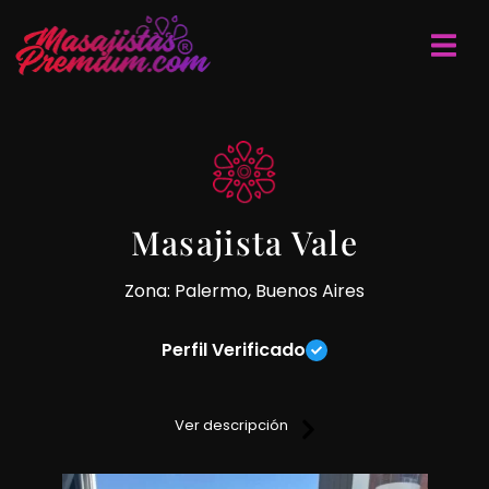
Masajista Vale
Zona: Palermo, Buenos Aires
Perfil Verificado
Hola amor, soy Vale masajista sensual, combino técnicas de
relajación profunda con un toque suave, sensitivo y
Ver descripción
envolvente logrando tu disfrute físico y mental haciendo
que cada sesión sea especial personalizada y dedicada a
vos.