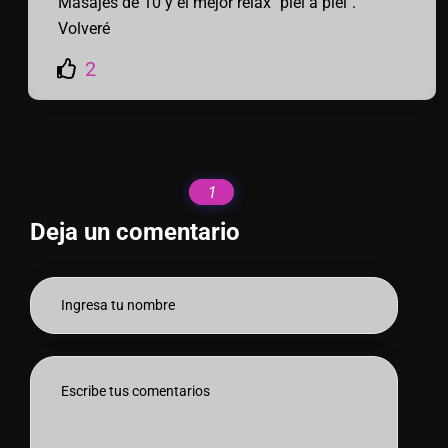
Masajes de 10 y el mejor relax "piel a piel".
Volveré
2
1
Deja un comentario