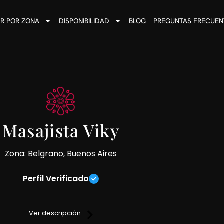
R POR ZONA
DISPONIBILIDAD
BLOG
PREGUNTAS FRECUEN
Masajista Viky
Zona: Belgrano, Buenos Aires
Perfil Verificado
s a nivel profesional y terapéutico personalizado.
Ver descripción
 relajantes, holístico integral, sensitivo. Especialista en masajes