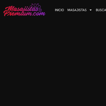
INICIO
MASAJISTAS
BUSCA
Trabajo masaje
Masajes anti estrés, descontracturantes,