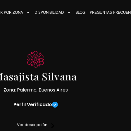
R POR ZONA
DISPONIBILIDAD
BLOG
PREGUNTAS FRECUEN
asajista Silvana
Zona: Palermo, Buenos Aires
Perfil Verificado
ticas, ofreciendo una experiencia de masaje integral que abarca
Ver descripción
ndo total higiene y discreción, además de un servicio de duch