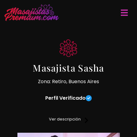
Masajista Sasha
Zona: Retiro, Buenos Aires
Perfil Verificado
En la zona de Microcentro te espero para que sientas el
verdadero placer de un excepcional masaje
Ver descripción
descontracturante, circulatorio y relajante, con mis manos,
piedras calientes y cañas.