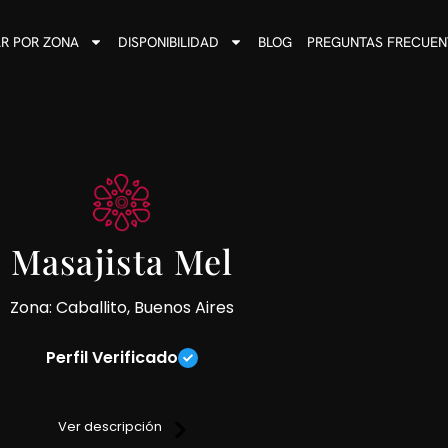
R POR ZONA
DISPONIBILIDAD
BLOG
PREGUNTAS FRECUEN
Masajista Mel
Zona: Caballito, Buenos Aires
Perfil Verificado
es, descontracturantes, sensitivos y sedativos sobre camilla.
Ver descripción
 ducha y medidas de higiene (solo me manejo con reserva de tur