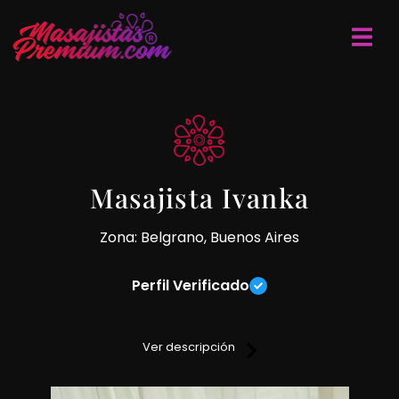
Masajista Ivanka
Zona: Belgrano, Buenos Aires
Perfil Verificado
Si buscas discreción y buen trato, no dudes en venir por mis
masajes.
Ver descripción
Cada una de mis técnicas te van hacer ir a un viaje de
placer y relajación.