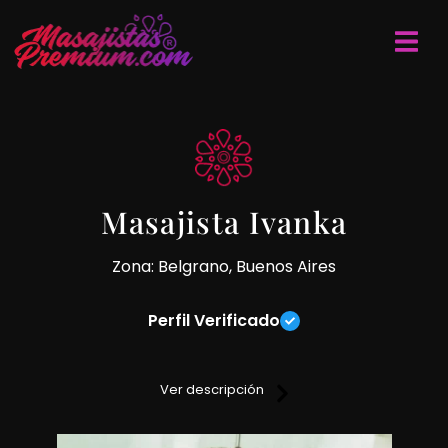
Masajista Ivanka
Zona: Belgrano, Buenos Aires
Perfil Verificado
Si buscas discreción y buen trato, no dudes en venir por mis
masajes.
Ver descripción
Cada una de mis técnicas te van hacer ir a un viaje de
placer y relajación.