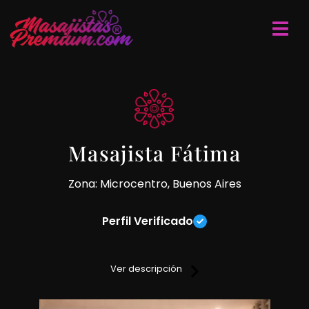
Masajista Fátima
Zona: Microcentro, Buenos Aires
Perfil Verificado
Masajista matriculada, cuento con un excelente consultorio,
te brindo un masaje integral que incluye masaje
Ver descripción
descontracturante, relajante, reflexología en manos y pies,
masaje tailandés en tatami, masaje de tejido profundo,
piedras calientes.