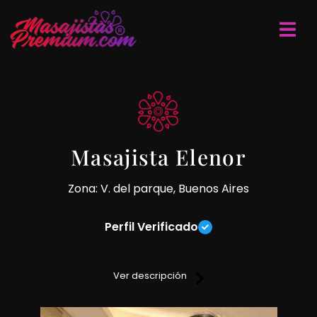
Masajista Elenor
Zona: V. del parque, Buenos Aires
Perfil Verificado
Elenor – Villa del Parque
Ver descripción
Hola , Soy Elenor, una mujer sensual, femenina y muy
discreta. Me encanta brindar encuentros cálidos, relajados y
llenos de buena conexión, donde el respeto, la comodidad y