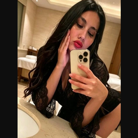
la atención personalizada son protagonistas.
Te invito a compartir momentos únicos en un ambiente
agradable y cuidado, ideal para quienes valoran la elegancia,
la buena energía y una compañía distinguida.
Elegancia y sensualidad
Atención personalizada
Trato cálido y discreto
Excelente presencia y buena conexión
Atención en Villa del Parque – Capital Federal
Cada encuentro está pensado para que puedas disfrutar de
una experiencia especial, relajada y memorable, cuidando
cada detalle para que te sientas cómodo desde el primer
momento.
Consultas y reservas únicamente por WhatsApp.