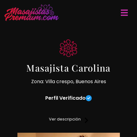
Masajista Carolina
Zona: Villa crespo, Buenos Aires
Perfil Verificado
Hola soy carolina. Masajistas profesional matriculada.
Ver descripción
Te puedo brindar un masaje descontracturante, relajante,
atiendo en dpto. Privado y reservado.