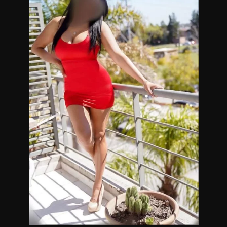
para lograr tu relajación mental y renovar tu energía. Los
mejores productos en cuanto a cremas y aceites, dispones
de servicio de ducha para antes y después de cada sesión.
Contamos con técnicas orientales que se realizan en Futón
japonés (Tatami)
Sesión Premium
Calidad de servicio y
total privacidad.
Masajistas en Zona norte, Nordelta.