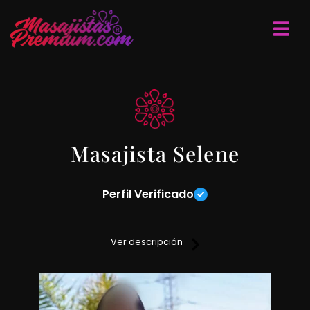
Masajista Selene
Perfil Verificado
Te ofrezco masajes relajantes, descontracturantes,
deportivos y de tejido profundo (Los masajes son de
Ver descripción
excelencia) Atiendo en un lugar exclusivo, terminando con
una técnica mas relajantes en la zona cervical, craneal o de
pies.
Trabajo sobre camilla profesional con música ambiental