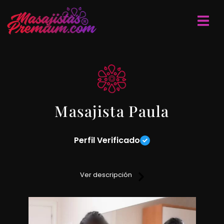
Masajista Paula
Perfil Verificado
Si deseas relajarte y disfrutar de unos masajes relajantes y
sensitivos estás con la masajista ideal para vos. No te
Ver descripción
pierdas la oportunidad de conocerme.
Cuento con un lugar discreto y reservado para que pases un
momento único. Me manejo con reservas de turnos
anticipadas.