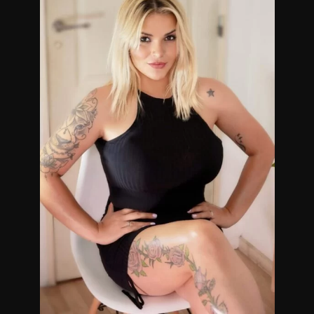
Trabajo sobre camilla profesional con música ambiental
para lograr tu relajación mental y renovar tu energía.
Los mejores productos en cuanto a cremas y aceites:
Lidherma/Just/Germany Cappuccini e Idraet
dispones de servicio de ducha para antes y después de
cada sesión.
Servicio de Frigo bar de cortesía. Bebidas con o sin alcohol
acompañadas de frutos secos.
Calidad de servicio y total privacidad
Contamos con técnicas orientales que se realizan en Futón
japonés (Tatami) Calidad de servicio y total privacidad.
Masajista en Caballito