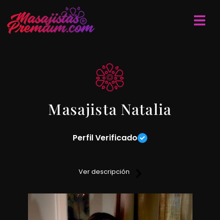
Masajista Natalia
Perfil Verificado
Te ofrezco un servicio de masajes relajantes,
descontracturantes, sedativos y sensitivos en todo el cuerpo
Ver descripción
con un placentero final, cuento con servicio de ducha,
ambiente climatizado y una excelente atención.
Veni y dale a tu cuerpo lo que necesita no dudes en
contactarme.