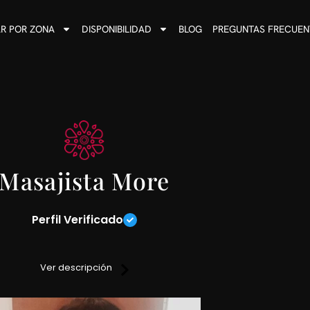
R POR ZONA
DISPONIBILIDAD
BLOG
PREGUNTAS FRECUEN
Masajista More
Perfil Verificado
os y descontracturantes acompañados por un lindo momento de 
Ver descripción
imatizado, con música relajante y servicio de ducha.
Reserva de turnos con anticipación.