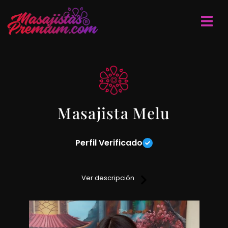
Masajista Melu
Perfil Verificado
No sabes que hacer con las tensiones? Dale a tu cuerpo un
masaje y decile adiós al estrés. Te ofrezco una sesión de
Ver descripción
masajes relajantes, anti estrés y sensitivos, cuento con
servicio de ducha, ambiente climatizado y una excelente
atención.
Para mas info entra en contacto conmigo y te cuento mas.