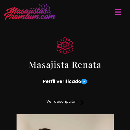
Masajista Renata
Perfil Verificado
Te ofrezco salir de la rutina y las tensiones en una sesión de
masajes descontracturantes, relajantes y deportivos. Podes
Ver descripción
optar por algo mucho más intimo y placentero para una
relajación mucho mas completa, esto una vez que me
contactes te comento en detalle.
Masajistas eróticas en Buenos Aires.