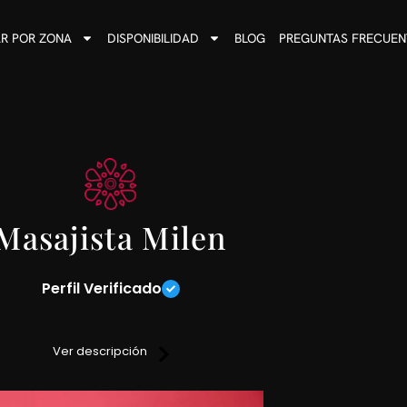
R POR ZONA
DISPONIBILIDAD
BLOG
PREGUNTAS FRECUEN
Masajista Milen
Perfil Verificado
zo son relajantes, descontracturantes, reflexología, deportivos y
Ver descripción
do números desconocidos, no respondo SMS.
Atiendo sólo con reserva anticipada.