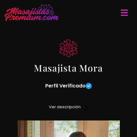
Masajista Mora
Perfil Verificado
Hola! soy Mora te cuento sobre mi: trabajo en mi consultorio,
ubicado en la zona de Tribunales, Montevideo y Tucumán.
Ver descripción
Soy masajista matriculada, realizo masajes relajantes y
descontracturantes, super sedativos.
Para finalizar, hago uso de mi entusiasta experiencia sexual,
mi objetivo? llevarte a un clímax jamás imaginado, para que
logres una experiencia única, a nivel terapéutico y sexual,