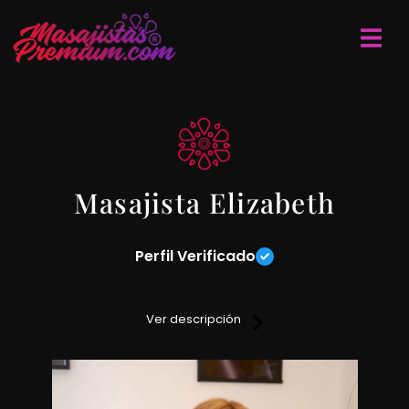
Masajista Elizabeth
Perfil Verificado
Si querés liberar las tensiones y contracturas que tanto te
molestan o simplemente pasar un momento agradable,
Ver descripción
dale a tu cuerpo ese mimo que necesita en una sesión de
masajes ideal para vos.
Los masajes que realizo son relajantes, descontracturantes y
sensitivos.