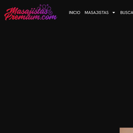
INICIO
MASAJISTAS
BUSCA
Te ofrezco una sesión de masajes ideal para puedas relajarte 
masajes relajantes, descontracturantes
Cuento con servicio d
Para mas in