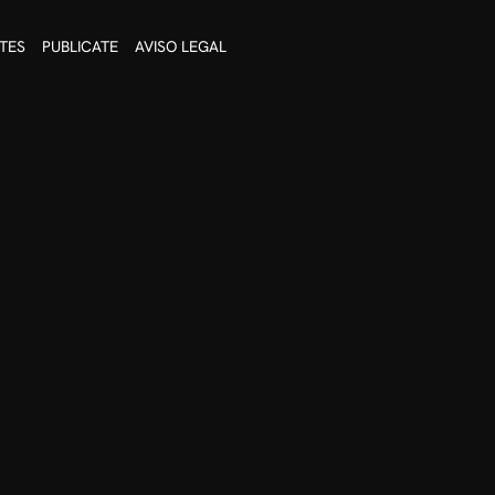
TES
PUBLICATE
AVISO LEGAL
 técnicas de masajes, entre ellas
lacentero.