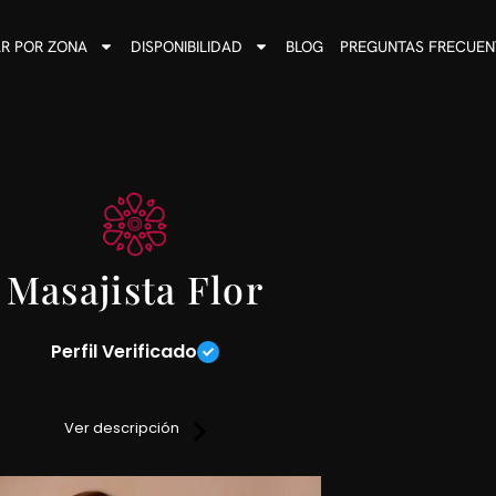
R POR ZONA
DISPONIBILIDAD
BLOG
PREGUNTAS FRECUEN
Masajista Flor
Perfil Verificado
y quitarte las tensiones, trabajo en todo el cuerpo con diversas
 y sensitivos sobre camilla a fin de que logres un relax super p
Ver descripción
e ducha, ambiente climatizado y una excelente atención.
fo entra en contacto conmigo y te cuento mas.