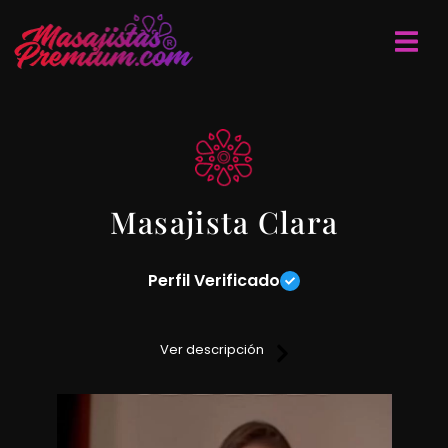
Masajista Clara
Perfil Verificado
Nada mejor en estos tiempos de estrés, agotamiento físico
y mental que un masaje que te haga olvidar esas
Ver descripción
contracturas y tensiones que te agobian.
Mis masajes te van a conducir a un bienestar total, un
camino de relajación y mucho placer.