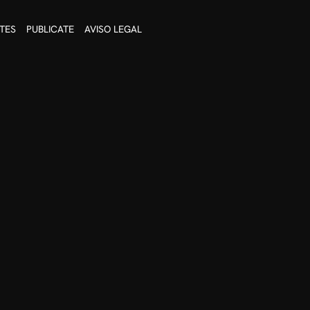
TES
PUBLICATE
AVISO LEGAL
 te aquejan.
lacer y la relajación.