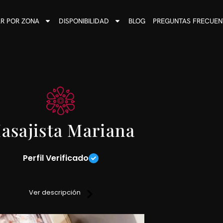
R POR ZONA
DISPONIBILIDAD
BLOG
PREGUNTAS FRECUEN
asajista Mariana
Perfil Verificado
 a tu medida en donde el objetivo es quitarte las tensiones que
Ver descripción
nsitivos con los cuales te voy a ir llevando hacia el camino del p
Lugar discreto y reservado.