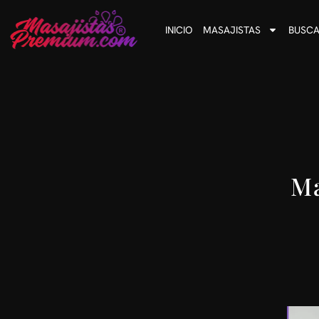
INICIO
MASAJISTAS
BUSCA
Ma
Si lo que buscas es relajarte y pasar un momento agradable
Realizo masajes relajantes, descontractur
Me manejo con reservas de