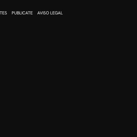
TES
PUBLICATE
AVISO LEGAL
e te pueda dar esos masajes que
ble y cálido.