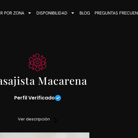
R POR ZONA
DISPONIBILIDAD
BLOG
PREGUNTAS FRECUEN
sajista Macarena
Perfil Verificado
, no podes dejar pasar esta oportunidad de conocerme para qu
precisas para estar relajado.
Ver descripción
antes y sedativos sobre camilla, cuento con un espacio conforta
 turnos anticipadas por si quieres reservar un turno conmigo