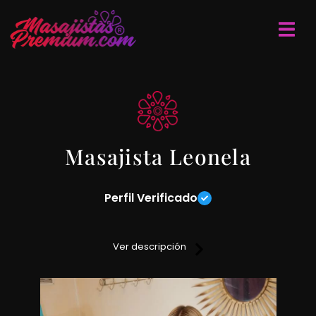
Masajista Leonela
Perfil Verificado
Te brindo los siguientes servicios de masajes relajantes,
Deportivos, Descontracturantes, Anti Estrés, Sedativos y
Ver descripción
Sensitivos, trabajo sobre camilla profesional.
Cuento con un hermoso consultorio bien ambientado,
discreto, con todas las medidas de seguridad e higiene,
servicio de ducha y música relajante.