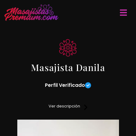
Masajista Danila
Perfil Verificado
Servicio de masajes terapéuticos, descontracturantes,
deportivos y relajantes donde predomina el profesionalismo,
Ver descripción
la higiene y limpieza que vos te mereces. Los turnos se
toman con previo aviso. Lugar discreto y reservado. Los
masajes los podes tomar en camilla o tatami según tu
preferencia.