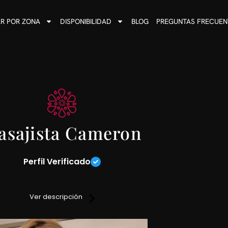
R POR ZONA
DISPONIBILIDAD
BLOG
PREGUNTAS FRECUEN
asajista Cameron
Perfil Verificado
suales de la zona de Alto Palermo están en mis manos.
Ver descripción
ito a una experiencia única e inolvidable.
tes, descontracturantes y sensitivos sobre camilla.