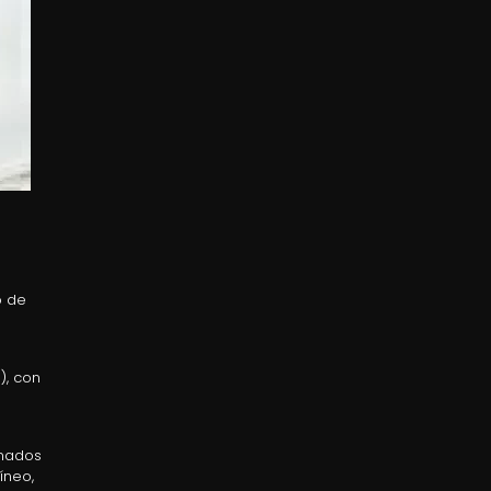
o de
), con
onados
íneo,