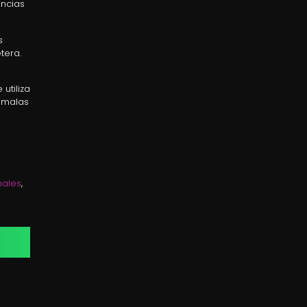
encias
s
tera.
utiliza
s malas
nales
,