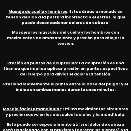
Masaje de cuello y hombros
: Estas áreas a menudo se
tensan debido a la postura incorrecta o el estrés, lo que
puede desencadenar dolores de cabeza.
Masajea los músculos del cuello y los hombros con
movimientos de amasamiento y presión para aflojar la
tensión.
Presión en puntos de acupresión
: La acupresión es una
técnica que implica aplicar presión en puntos específicos
del cuerpo para aliviar el dolor y la tensión.
Presiona suavemente el punto entre la base del pulgar y el
índice en ambas manos durante unos minutos.
Masaje facial y mandibular
: Utiliza movimientos circulares
y presión suave en los músculos faciales y la mandíbula.
Esto puede ser especialmente útil si el dolor de cabeza
está relacionado con el bruxismo (apretar los dientes) o la