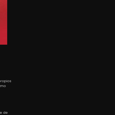
propios
itmo
ce de