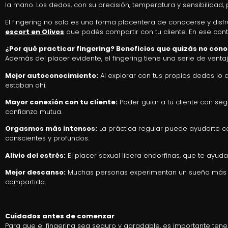
la mano. Los dedos, con su precisión, temperatura y sensibilidad, 
El fingering no solo es una forma placentera de conocerse y dis
escort en Olivos
que podés compartir con tu cliente. En ese conte
¿Por qué practicar fingering? Beneficios que quizás no con
Además del placer evidente, el fingering tiene una serie de venta
Mejor autoconocimiento:
Al explorar con tus propios dedos lo
estaban ahí.
Mayor conexión con tu cliente:
Poder guiar a tu cliente con se
confianza mutua.
Orgasmos más intensos:
La práctica regular puede ayudarte
conscientes y profundos.
Alivio del estrés:
El placer sexual libera endorfinas, que te ayuda
Mejor descanso:
Muchas personas experimentan un sueño más r
compartida.
Cuidados antes de comenzar
Para que el fingering sea seguro y agradable, es importante ten