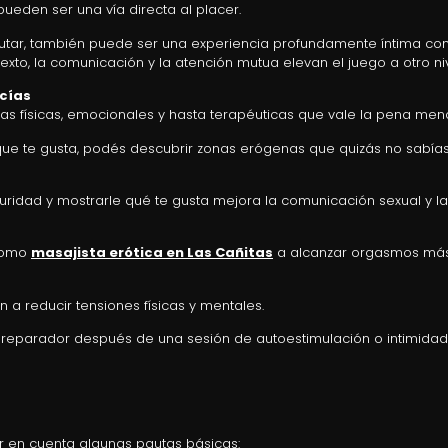
pueden ser una vía directa al placer.
frutar, también puede ser una experiencia profundamente íntima c
xto, la comunicación y la atención mutua elevan el juego a otro niv
ocías
jas físicas, emocionales y hasta terapéuticas que vale la pena men
 que te gusta, podés descubrir zonas erógenas que quizás no sabía
guridad y mostrarle qué te gusta mejora la comunicación sexual y la
 como
masajista erótica en Las Cañitas
a alcanzar orgasmos má
n a reducir tensiones físicas y mentales.
eparador después de una sesión de autoestimulación o intimidad
er en cuenta algunas pautas básicas: