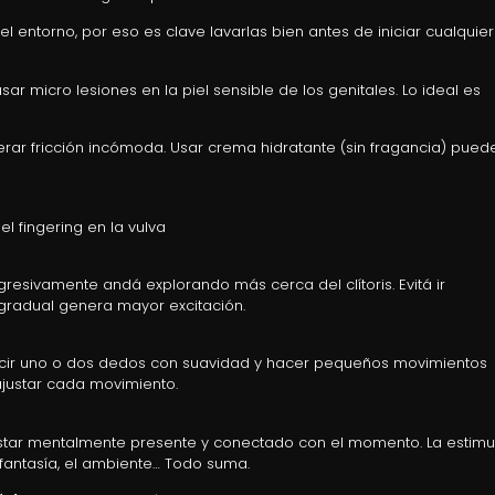
entorno, por eso es clave lavarlas bien antes de iniciar cualquier
r micro lesiones en la piel sensible de los genitales. Lo ideal es
r fricción incómoda. Usar crema hidratante (sin fragancia) pued
 fingering en la vulva
resivamente andá explorando más cerca del clítoris. Evitá ir
 gradual genera mayor excitación.
roducir uno o dos dedos con suavidad y hacer pequeños movimientos
ajustar cada movimiento.
 estar mentalmente presente y conectado con el momento. La estimu
a fantasía, el ambiente… Todo suma.