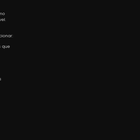
omo
el.
cionar:
s que
s