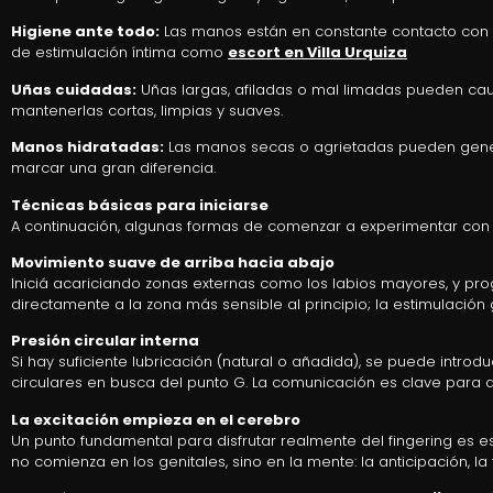
Higiene ante todo:
Las manos están en constante contacto con el 
de estimulación íntima como
escort en Villa Urquiza
Uñas cuidadas:
Uñas largas, afiladas o mal limadas pueden causa
mantenerlas cortas, limpias y suaves.
Manos hidratadas:
Las manos secas o agrietadas pueden genera
marcar una gran diferencia.
Técnicas básicas para iniciarse
A continuación, algunas formas de comenzar a experimentar con el
Movimiento suave de arriba hacia abajo
Iniciá acariciando zonas externas como los labios mayores, y prog
directamente a la zona más sensible al principio; la estimulación
Presión circular interna
Si hay suficiente lubricación (natural o añadida), se puede int
circulares en busca del punto G. La comunicación es clave para 
La excitación empieza en el cerebro
Un punto fundamental para disfrutar realmente del fingering es
no comienza en los genitales, sino en la mente: la anticipación, l