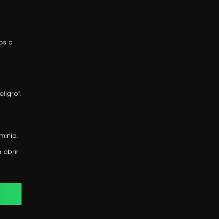
os o
ligro”.
minio.
 abrir