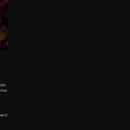
más
tema
nera