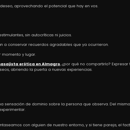
y deseo, aprovechando el potencial que hay en vos.
imulantes, sin autocríticas ni juicios.
n a conservar recuerdos agradables que ya ocurrieron.
r momento y lugar.
asajista erótica en Almagro
, ¿por qué no compartirlo? Expresar 
eos, abriendo la puerta a nuevas experiencias.
una sensación de dominio sobre la persona que observa. Del mism
experimentar.
antaseamos con alguien de nuestro entorno, y si tiene pareja, el fac