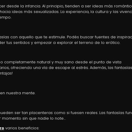
r desde la infancia. Al principio, tienden a ser ideas más romántic
hacia ideas más sexualizadas. La experiencia, la cultura y las vivenc
iempo.
sías con aquello que te estimule. Podés buscar fuentes de inspira
er tus sentidos y empezar a explorar el terreno de lo erótico.
o completamente natural y muy sano desde el punto de vista
ios, ofreciendo una vía de escape al estrés. Además, las fantasía
ntajas!
 en nuestra mente.
pueden ser tan placenteras como si fuesen reales. Las fantasías fu
er momento sin que nadie lo note…
ro
varios beneficios: