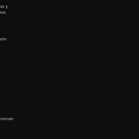
as y
ias
ción
s
ncionan