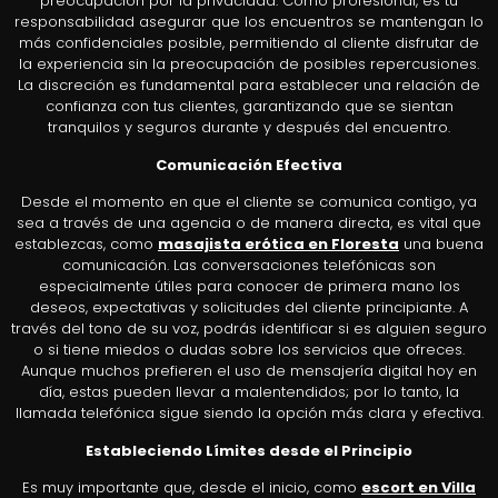
preocupación por la privacidad. Como profesional, es tu
responsabilidad asegurar que los encuentros se mantengan lo
más confidenciales posible, permitiendo al cliente disfrutar de
la experiencia sin la preocupación de posibles repercusiones.
La discreción es fundamental para establecer una relación de
confianza con tus clientes, garantizando que se sientan
tranquilos y seguros durante y después del encuentro.
Comunicación Efectiva
Desde el momento en que el cliente se comunica contigo, ya
sea a través de una agencia o de manera directa, es vital que
establezcas, como
masajista erótica en Floresta
una buena
comunicación. Las conversaciones telefónicas son
especialmente útiles para conocer de primera mano los
deseos, expectativas y solicitudes del cliente principiante. A
través del tono de su voz, podrás identificar si es alguien seguro
o si tiene miedos o dudas sobre los servicios que ofreces.
Aunque muchos prefieren el uso de mensajería digital hoy en
día, estas pueden llevar a malentendidos; por lo tanto, la
llamada telefónica sigue siendo la opción más clara y efectiva.
Estableciendo Límites desde el Principio
Es muy importante que, desde el inicio, como
escort en Villa